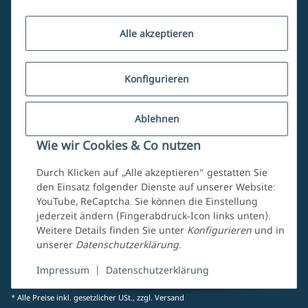
Kundenservice
Alle akzeptieren
Über uns
Konfigurieren
Ablehnen
Mein Account
Wie wir Cookies & Co nutzen
Durch Klicken auf „Alle akzeptieren“ gestatten Sie
den Einsatz folgender Dienste auf unserer Website:
YouTube, ReCaptcha. Sie können die Einstellung
jederzeit ändern (Fingerabdruck-Icon links unten).
Weitere Details finden Sie unter
Konfigurieren
und in
unserer
Datenschutzerklärung
.
Vertrag widerrufen
Impressum
|
Datenschutzerklärung
* Alle Preise inkl. gesetzlicher USt., zzgl.
Versand