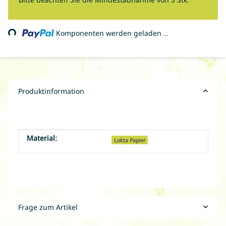
Loading...
Komponenten werden geladen ...
Produktinformation
Material:
Produkteigenschaft
Wert
Lokta Papier
Frage zum Artikel