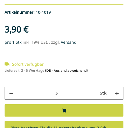
Artikelnummer:
10-1019
3,90 €
pro 1 Stk
inkl. 19% USt. , zzgl.
Versand
Sofort verfügbar
Lieferzeit:
2 - 5 Werktage
(DE - Ausland abweichend)
Stk
x
Bitte beachten Sie die Mindestabnahme von 3 Stk.