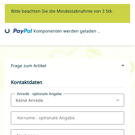
x
Bitte beachten Sie die Mindestabnahme von 3 Stk.
ding...
Komponenten werden geladen ...
Frage zum Artikel
Kontaktdaten
Anrede
- optionale Angabe
Vorname
- optionale Angabe