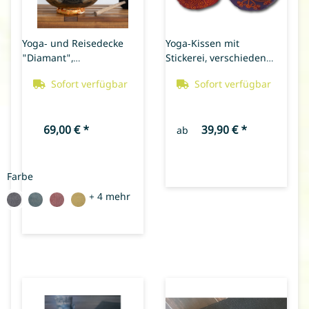
Yoga- und Reisedecke
Yoga-Kissen mit
"Diamant",
Stickerei, verschiedene
verschiedene Farben
Farben und Größen
Sofort verfügbar
Sofort verfügbar
69,00 €
*
39,90 €
*
ab
Farbe
+ 4 mehr
dunkles Blau
Grün
Rot
Gelb