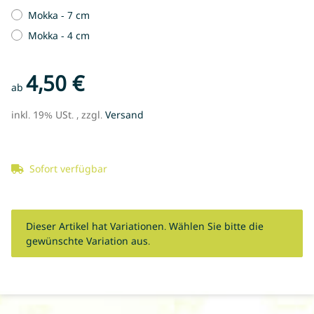
Mokka - 7 cm
Mokka - 4 cm
4,50 €
ab
inkl. 19% USt. , zzgl.
Versand
Sofort verfügbar
x
Dieser Artikel hat Variationen. Wählen Sie bitte die
gewünschte Variation aus.