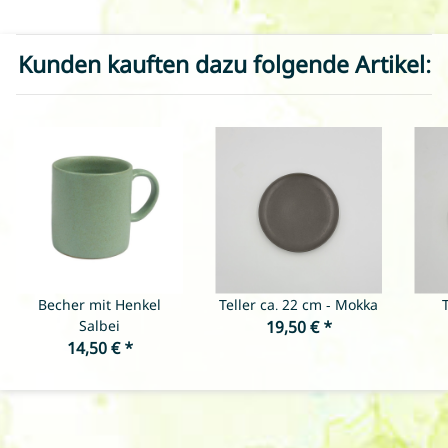
Kunden kauften dazu folgende Artikel:
Becher mit Henkel
Teller ca. 22 cm - Mokka
T
Salbei
19,50 €
*
14,50 €
*