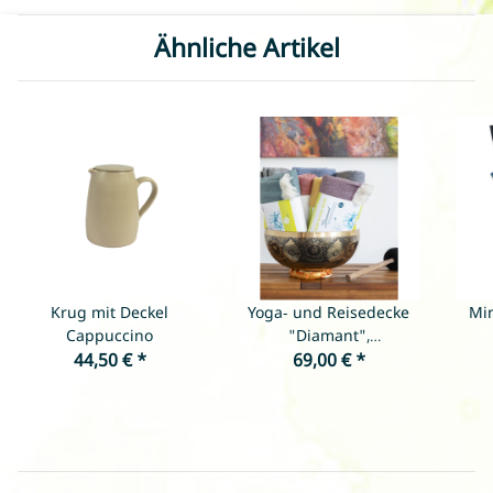
Ähnliche Artikel
Krug mit Deckel
Yoga- und Reisedecke
Min
Cappuccino
"Diamant",
44,50 €
*
verschiedene Farben
69,00 €
*