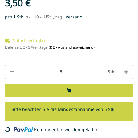
3,50 €
pro 1 Stk
inkl. 19% USt. , zzgl.
Versand
Sofort verfügbar
Lieferzeit:
2 - 5 Werktage
(DE - Ausland abweichend)
Stk
x
Bitte beachten Sie die Mindestabnahme von 5 Stk.
Loading...
Komponenten werden geladen ...