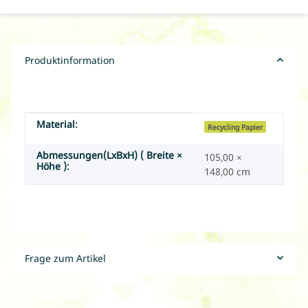
Produktinformation
Material:
Produkteigenschaft
Wert
Recycling Papier
Abmessungen(LxBxH) ( Breite ×
105,00 ×
Höhe ):
148,00 cm
Frage zum Artikel