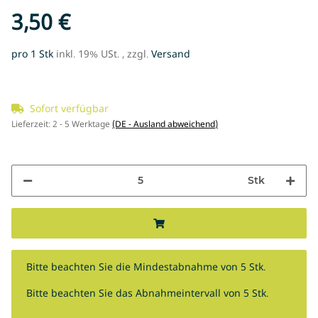
3,50 €
pro 1 Stk
inkl. 19% USt. , zzgl.
Versand
Sofort verfügbar
Lieferzeit:
2 - 5 Werktage
(DE - Ausland abweichend)
Stk
x
Bitte beachten Sie die Mindestabnahme von 5 Stk.
Bitte beachten Sie das Abnahmeintervall von 5 Stk.