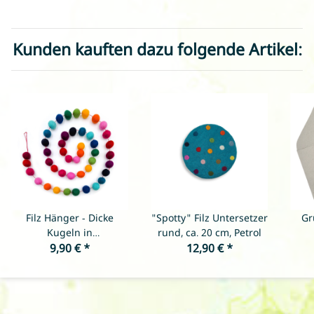
Kunden kauften dazu folgende Artikel:
Filz Hänger - Dicke
"Spotty" Filz Untersetzer
Gr
Kugeln in
rund, ca. 20 cm, Petrol
Regenbogentöne -
9,90 €
*
12,90 €
*
Länge ca. 150 cm