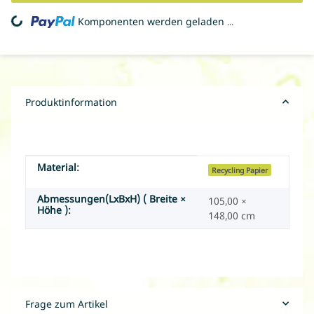
ing...
Komponenten werden geladen ...
Produktinformation
Material:
Produkteigenschaft
Wert
Recycling Papier
Abmessungen(LxBxH) ( Breite ×
105,00 ×
Höhe ):
148,00 cm
Frage zum Artikel