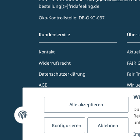
bestellung[@]fridafeeling.de
Öko-Kontrollstelle: DE-ÖKO-037
Kundenservice
Über 
Kontakt
Aktuel
Widerrufsrecht
FAIR 
Datenschutzerklärung
Fair T
AGB
Wir u
Zahlung und Versand
Unser
Wi
Alle akzeptieren
Impressum
Dur
ReC
un
Konfigurieren
Ablehnen
Vertrag widerrufen
Im