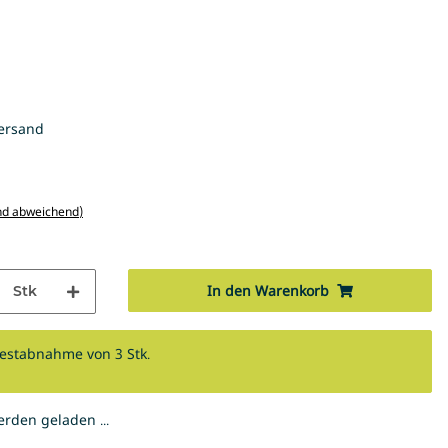
ersand
nd abweichend)
In den Warenkorb
Stk
destabnahme von 3 Stk.
den geladen ...