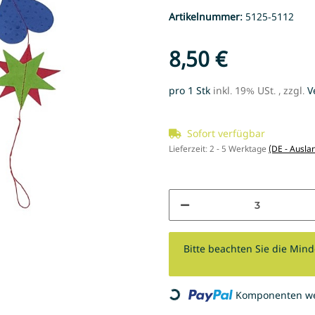
Artikelnummer:
5125-5112
8,50 €
pro 1 Stk
inkl. 19% USt. , zzgl.
V
Sofort verfügbar
Lieferzeit:
2 - 5 Werktage
(DE - Ausla
x
Bitte beachten Sie die Min
Loading...
Komponenten wer