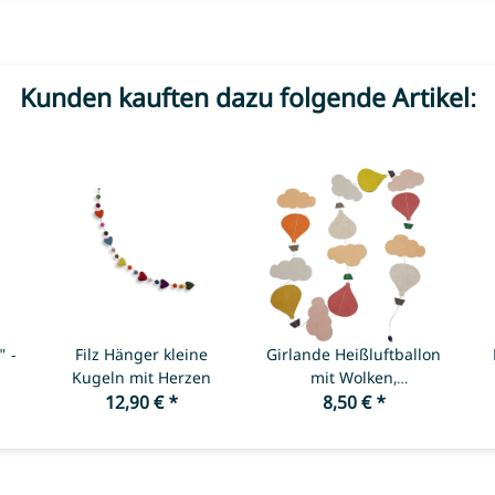
Kunden kauften dazu folgende Artikel:
" -
Filz Hänger kleine
Girlande Heißluftballon
Kugeln mit Herzen
mit Wolken,
12,90 €
*
orange/gelb
8,50 €
*