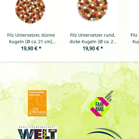
Filz Untersetzer, dünne
Filz Untersetzer rund,
Fil
Kugeln (Ø ca. 21 cm),
dicke Kugeln (Ø ca. 21
Kug
Bollywood dunkel
19,90 €
*
cm), Bollywood dunkel
19,90 €
*