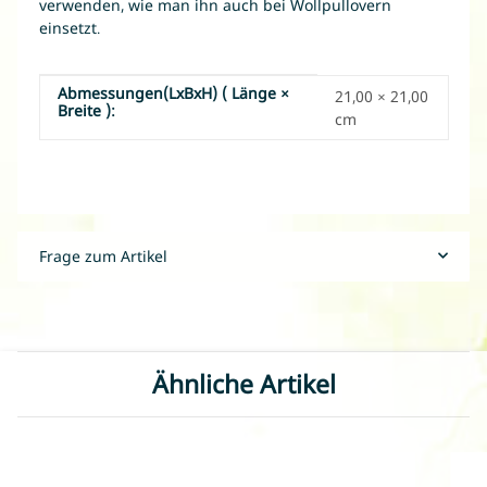
verwenden, wie man ihn auch bei Wollpullovern
einsetzt.
Abmessungen(LxBxH) ( Länge ×
Produkteigenschaft
Wert
21,00 × 21,00
Breite ):
cm
Frage zum Artikel
Ähnliche Artikel