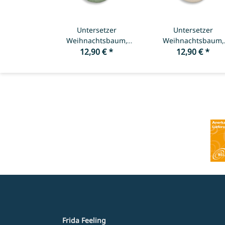
Untersetzer
Untersetzer
Weihnachtsbaum,
Weihnachtsbaum,
12,90 €
Hellgrün
*
Naturweiss 2
12,90 €
*
Frida Feeling