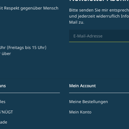
 mit Respekt gegenüber Mensch
Bitte senden Sie mir entsprec
und jederzeit widerruflich In
Mail zu.
hr (Freitags bis 15 Uhr)
r über
uns
Mein Account
les
Meine Bestellungen
G'NÜGT
Mein Konto
rade