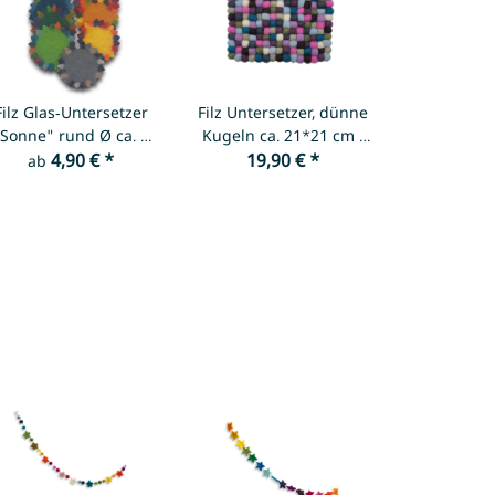
Filz Glas-Untersetzer
Filz Untersetzer, dünne
Sonne" rund Ø ca. 9
Kugeln ca. 21*21 cm -
4,90 €
cm
*
Pastell dunkel
19,90 €
*
ab