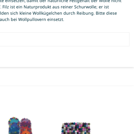
einsetzen, damit der natürliche Fettgehalt der Wolle nicht
ilz ist ein Naturprodukt aus reiner Schurwolle; er ist
lden sich kleine Wollkügelchen durch Reibung. Bitte diese
uch bei Wollpullovern einsetzt.