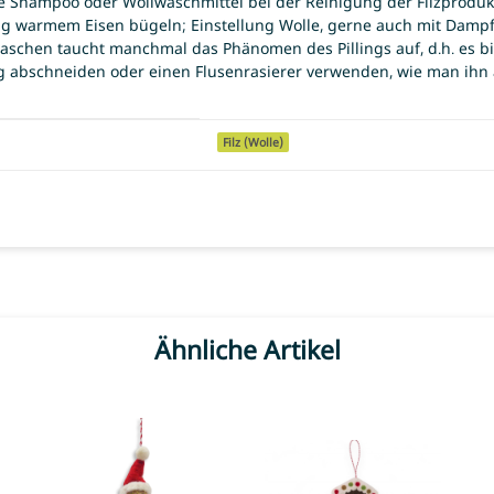
Shampoo oder Wollwaschmittel bei der Reinigung der Filzprodukte 
g warmem Eisen bügeln; Einstellung Wolle, gerne auch mit Dampf. F
taschen taucht manchmal das Phänomen des Pillings auf, d.h. es bi
g abschneiden oder einen Flusenrasierer verwenden, wie man ihn a
Filz (Wolle)
Ähnliche Artikel