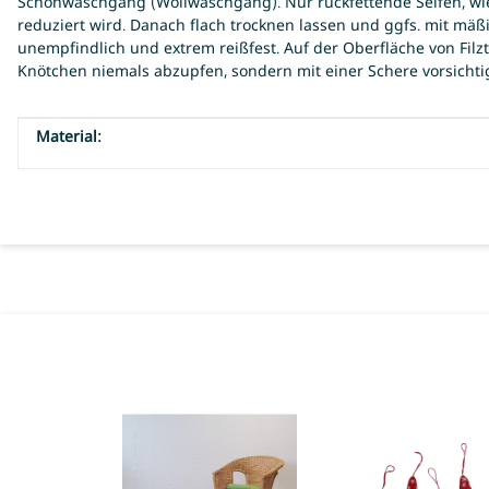
Schonwaschgang (Wollwaschgang). Nur rückfettende Seifen, wie 
reduziert wird. Danach flach trocknen lassen und ggfs. mit mäßi
unempfindlich und extrem reißfest. Auf der Oberfläche von Filz
Knötchen niemals abzupfen, sondern mit einer Schere vorsichti
Material:
Produkteigenschaft
Wert