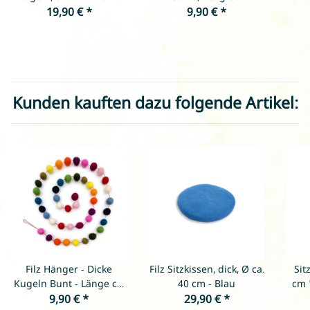
Grautöne mit Dunkelrot
19,90 €
*
9,90 €
*
& Weiß
Kunden kauften dazu folgende Artikel:
Filz Hänger - Dicke
Filz Sitzkissen, dick, Ø ca.
Sit
Kugeln Bunt - Länge ca.
40 cm - Blau
cm 
9,90 €
150 cm
*
29,90 €
*