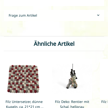
Frage zum Artikel
Ähnliche Artikel
Filz Untersetzer, dünne
Filz Deko: Rentier mit
Fil
Kugeln, ca. 21*21 cm -
Schal, hellgrau