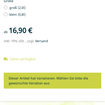
Größe
groß (2,0l)
klein (0,8l)
16,90 €
ab
inkl. 19% USt. , zzgl.
Versand
Sofort verfügbar
x
Dieser Artikel hat Variationen. Wählen Sie bitte die
gewünschte Variation aus.