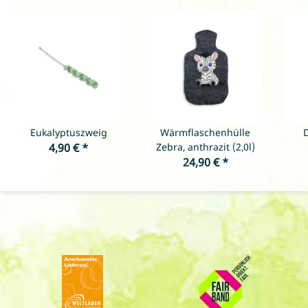
Eukalyptuszweig
Wärmflaschenhülle
4,90 €
*
Zebra, anthrazit (2,0l)
24,90 €
*