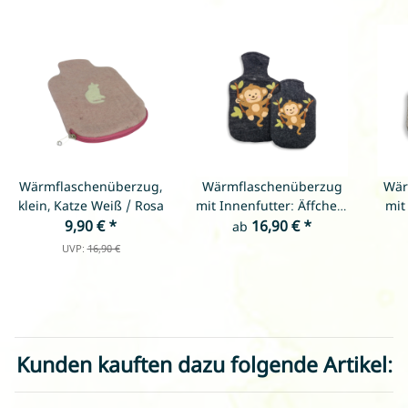
Wärmflaschenüberzug,
Wärmflaschenüberzug
Wär
klein, Katze Weiß / Rosa
mit Innenfutter: Äffchen,
mit
9,90 €
*
anthrazit (verschiedene
16,90 €
*
mit
ab
Größen)
(ve
UVP:
16,90 €
Kunden kauften dazu folgende Artikel: