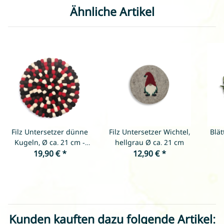
Ähnliche Artikel
Filz Untersetzer dünne
Filz Untersetzer Wichtel,
Blät
Kugeln, Ø ca. 21 cm -
hellgrau Ø ca. 21 cm
Rot/Weiß/Schwarz/Schokolade
19,90 €
*
12,90 €
*
Kunden kauften dazu folgende Artikel: