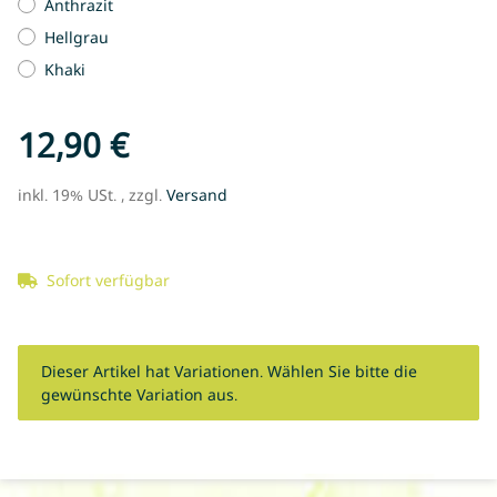
Anthrazit
Hellgrau
Khaki
12,90 €
inkl. 19% USt. , zzgl.
Versand
Sofort verfügbar
x
Dieser Artikel hat Variationen. Wählen Sie bitte die
gewünschte Variation aus.