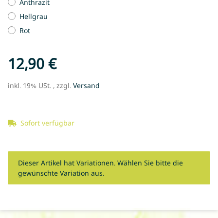
Anthrazit
Hellgrau
Rot
12,90 €
inkl. 19% USt. , zzgl.
Versand
Sofort verfügbar
x
Dieser Artikel hat Variationen. Wählen Sie bitte die
gewünschte Variation aus.