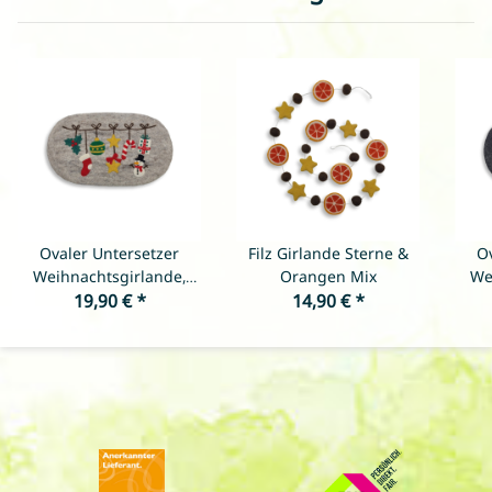
Ovaler Untersetzer
Filz Girlande Sterne &
O
Weihnachtsgirlande,
Orangen Mix
We
19,90 €
Hellgrau
*
14,90 €
*