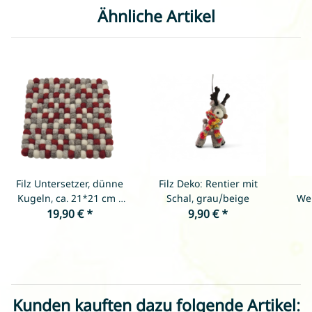
Ähnliche Artikel
Filz Untersetzer, dünne
Filz Deko: Rentier mit
Kugeln, ca. 21*21 cm -
Schal, grau/beige
We
Grautöne mit Dunkelrot
19,90 €
*
9,90 €
*
& Weiß
Kunden kauften dazu folgende Artikel: