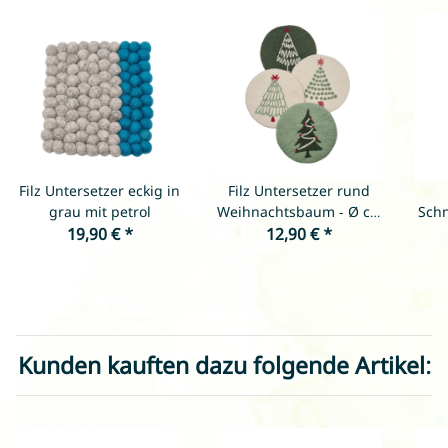
Filz Untersetzer eckig in
Filz Untersetzer rund
grau mit petrol
Weihnachtsbaum - Ø ca.
Schn
19,90 €
*
21 cm - verschiedene
12,90 €
*
Farben
Kunden kauften dazu folgende Artikel: