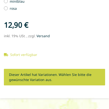
mintblau
rosa
12,90 €
inkl. 19% USt. , zzgl.
Versand
Sofort verfügbar
x
Dieser Artikel hat Variationen. Wählen Sie bitte die
gewünschte Variation aus.