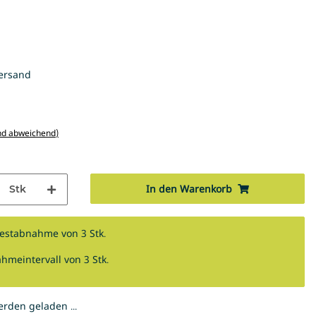
ersand
nd abweichend)
In den Warenkorb
Stk
destabnahme von 3 Stk.
hmeintervall von 3 Stk.
den geladen ...