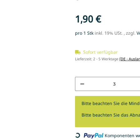
1,90 €
pro 1 Stk
inkl. 19% USt. , zzgl.
V
Sofort verfügbar
Lieferzeit:
2 - 5 Werktage
(DE - Ausla
x
Bitte beachten Sie die Min
Bitte beachten Sie das Abna
Loading...
Komponenten wer