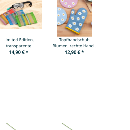
Limited Edition,
Topfhandschuh
transparente
Blumen, rechte Hand -
Innentasche
14,90 €
*
verschiedene Farben
12,90 €
*