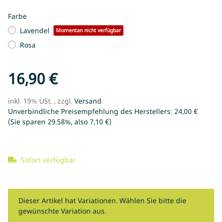
Farbe
Lavendel
Momentan nicht verfügbar
Rosa
16,90 €
inkl. 19% USt. , zzgl.
Versand
Unverbindliche Preisempfehlung des Herstellers
:
24,00 €
(Sie sparen
29.58%
, also
7,10 €
)
Sofort verfügbar
x
Dieser Artikel hat Variationen. Wählen Sie bitte die
gewünschte Variation aus.