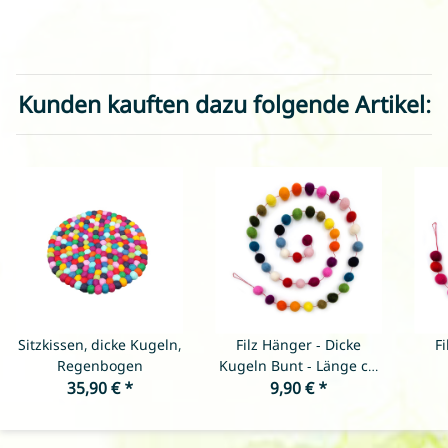
Kunden kauften dazu folgende Artikel:
Sitzkissen, dicke Kugeln,
Filz Hänger - Dicke
F
Regenbogen
Kugeln Bunt - Länge ca.
35,90 €
*
9,90 €
150 cm
*
R
L