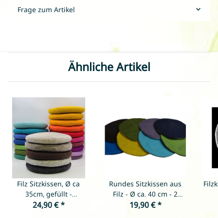
Frage zum Artikel
Ähnliche Artikel
Filz Sitzkissen, Ø ca
Rundes Sitzkissen aus
Filz
35cm, gefüllt -
Filz - Ø ca. 40 cm - 2
verschiedene Farben
24,90 €
*
farbig - verschiedene
19,90 €
*
ve
Farben