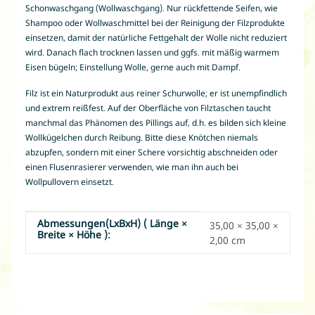
Schonwaschgang (Wollwaschgang). Nur rückfettende Seifen, wie
Shampoo oder Wollwaschmittel bei der Reinigung der Filzprodukte
einsetzen, damit der natürliche Fettgehalt der Wolle nicht reduziert
wird. Danach flach trocknen lassen und ggfs. mit mäßig warmem
Eisen bügeln; Einstellung Wolle, gerne auch mit Dampf.
Filz ist ein Naturprodukt aus reiner Schurwolle; er ist unempfindlich
und extrem reißfest. Auf der Oberfläche von Filztaschen taucht
manchmal das Phänomen des Pillings auf, d.h. es bilden sich kleine
Wollkügelchen durch Reibung. Bitte diese Knötchen niemals
abzupfen, sondern mit einer Schere vorsichtig abschneiden oder
einen Flusenrasierer verwenden, wie man ihn auch bei
Wollpullovern einsetzt.
Abmessungen(LxBxH) ( Länge ×
Produkteigenschaft
Wert
35,00 × 35,00 ×
Breite × Höhe ):
2,00 cm