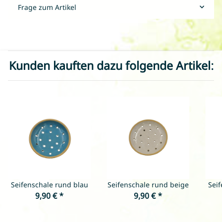
Frage zum Artikel
Kunden kauften dazu folgende Artikel:
Seifenschale rund blau
Seifenschale rund beige
Sei
9,90 €
*
9,90 €
*