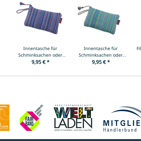
Innentasche für
Innentasche für
Fi
Schminksachen oder
Schminksachen oder
andere Utensilien -
9,95 €
*
andere Utensilien -
9,95 €
*
Blau
Grün