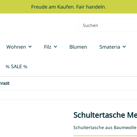
Freude am Kaufen. Fair handeln.
Wohnen
Filz
Blumen
Smateria
% SALE %
razit
Schultertasche Me
Schultertasche aus Baumwolle 