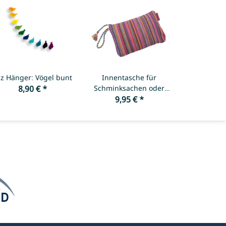
lz Hänger: Vögel bunt
Innentasche für
8,90 €
*
Schminksachen oder
andere Utensilien - Rot
9,95 €
*