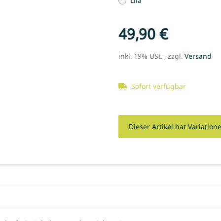
Lila
49,90 €
inkl. 19% USt. , zzgl.
Versand
Sofort verfügbar
x
Dieser Artikel hat Variation