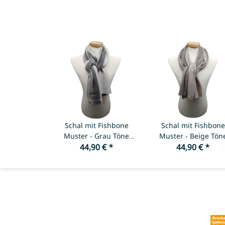
Schal mit Fishbone
Schal mit Fishbone
Muster - Grau Töne
Muster - Beige Tön
(ungefärbt), ca. 65 *
44,90 €
*
(ungefärbt), ca. 65 
44,90 €
*
200 cm
200 cm