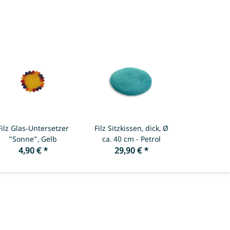
Filz Glas-Untersetzer
Filz Sitzkissen, dick, Ø
"Sonne", Gelb
ca. 40 cm - Petrol
4,90 €
*
29,90 €
*