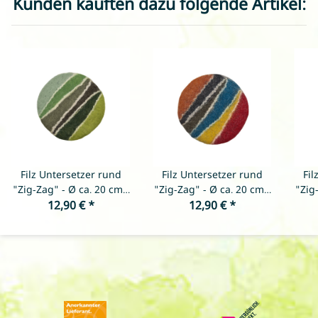
Kunden kauften dazu folgende Artikel:
Filz Untersetzer rund
Filz Untersetzer rund
Fil
"Zig-Zag" - Ø ca. 20 cm -
"Zig-Zag" - Ø ca. 20 cm -
"Zig
12,90 €
Grün
*
12,90 €
Bunt
*