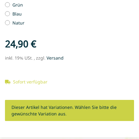
Grün
Blau
Natur
24,90 €
inkl. 19% USt. , zzgl.
Versand
Sofort verfügbar
x
Dieser Artikel hat Variationen. Wählen Sie bitte die
gewünschte Variation aus.