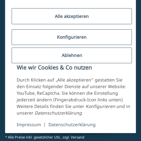
Kundenservice
Alle akzeptieren
Über uns
Konfigurieren
Ablehnen
Mein Account
Wie wir Cookies & Co nutzen
Durch Klicken auf „Alle akzeptieren“ gestatten Sie
den Einsatz folgender Dienste auf unserer Website:
YouTube, ReCaptcha. Sie können die Einstellung
jederzeit ändern (Fingerabdruck-Icon links unten).
Weitere Details finden Sie unter
Konfigurieren
und in
unserer
Datenschutzerklärung
.
Vertrag widerrufen
Impressum
|
Datenschutzerklärung
* Alle Preise inkl. gesetzlicher USt., zzgl.
Versand