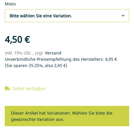
Motiv
Bitte wählen Sie eine Variation.
4,50 €
inkl. 19% USt. , zzgl.
Versand
Unverbindliche Preisempfehlung des Herstellers
:
6,95 €
(Sie sparen
35.25%
, also
2,45 €
)
Sofort verfügbar
x
Dieser Artikel hat Variationen. Wählen Sie bitte die
gewünschte Variation aus.