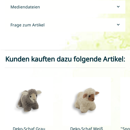
Mediendateien
Frage zum Artikel
Kunden kauften dazu folgende Artikel:
Deko-Schaf Grau
Deko-Schaf Weiß
"Spot