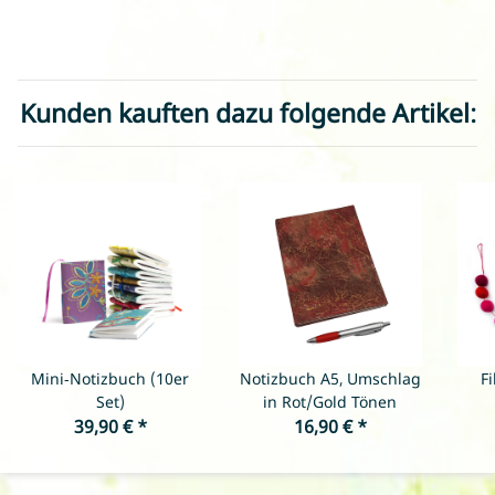
Kunden kauften dazu folgende Artikel:
Mini-Notizbuch (10er
Notizbuch A5, Umschlag
F
Set)
in Rot/Gold Tönen
39,90 €
*
16,90 €
*
R
L