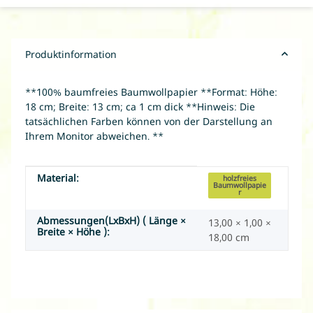
Produktinformation
**100% baumfreies Baumwollpapier **Format: Höhe:
18 cm; Breite: 13 cm; ca 1 cm dick **Hinweis: Die
tatsächlichen Farben können von der Darstellung an
Ihrem Monitor abweichen. **
Material:
Produkteigenschaft
Wert
holzfreies
Baumwollpapie
r
Abmessungen(LxBxH) ( Länge ×
13,00 × 1,00 ×
Breite × Höhe ):
18,00 cm