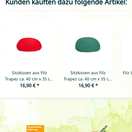
Kunden kauften dazu folgende Artikel:
Sitzkissen aus Filz
Sitzkissen aus Filz
Filz
Trapez ca. 40 cm x 35 cm
Trapez ca. 40 cm x 35 cm
16,90 €
- Rot
*
- Dunkles Grün
16,90 €
*