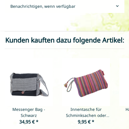
Benachrichtigen, wenn verfügbar
Kunden kauften dazu folgende Artikel:
Messenger Bag -
Innentasche für
H
Schwarz
Schminksachen oder
34,95 €
*
andere Utensilien - Rot
9,95 €
*