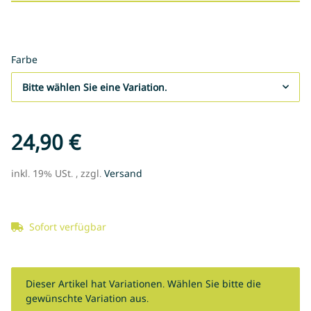
Farbe
Bitte wählen Sie eine Variation.
24,90 €
inkl. 19% USt. , zzgl.
Versand
Sofort verfügbar
x
Dieser Artikel hat Variationen. Wählen Sie bitte die
gewünschte Variation aus.