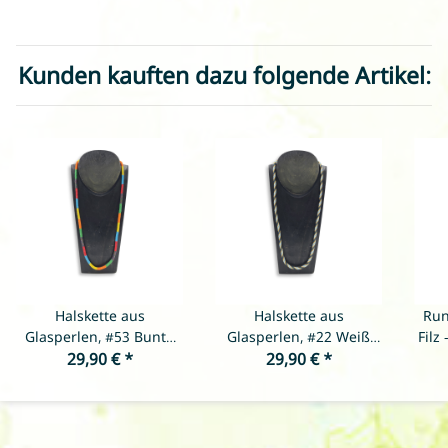
Kunden kauften dazu folgende Artikel:
Halskette aus
Halskette aus
Run
Glasperlen, #53 Bunte
Glasperlen, #22 Weiß
Filz
29,90 €
Blöcke
*
Blau Gold mit hellblauen
29,90 €
*
Punkten