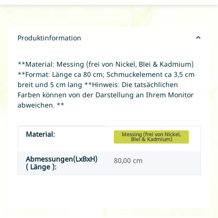
Produktinformation
**Material: Messing (frei von Nickel, Blei & Kadmium)
**Format: Länge ca 80 cm; Schmuckelement ca 3,5 cm
breit und 5 cm lang **Hinweis: Die tatsächlichen
Farben können von der Darstellung an Ihrem Monitor
abweichen. **
Material:
Produkteigenschaft
Wert
Messing (frei von Nickel,
Blei & Kadmium)
Abmessungen(LxBxH)
80,00 cm
( Länge ):