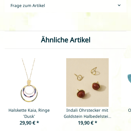
Frage zum Artikel
Ähnliche Artikel
Halskette Kaia, Ringe
Indali Ohrstecker mit
O
'Dusk'
Goldstein Halbedelstein
29,90 €
*
19,90 €
(2er Set)
*