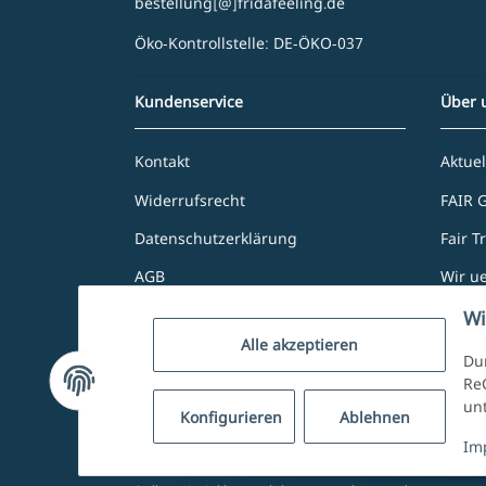
bestellung[@]fridafeeling.de
Öko-Kontrollstelle: DE-ÖKO-037
Kundenservice
Über 
Kontakt
Aktuel
Widerrufsrecht
FAIR 
Datenschutzerklärung
Fair T
AGB
Wir u
Zahlung und Versand
Unser
Wi
Alle akzeptieren
Impressum
Dur
ReC
un
Konfigurieren
Ablehnen
Vertrag widerrufen
Im