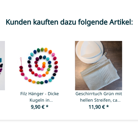
Kunden kauften dazu folgende Artikel:
Filz Hänger - Dicke
Geschirrtuch Grün mit
Kugeln in
hellen Streifen, ca
Regenbogentöne -
9,90 €
*
50x65 cm, Baumwolle
11,90 €
*
Länge ca. 150 cm