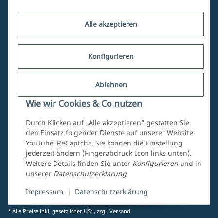
Kundenservice
Alle akzeptieren
Über uns
Konfigurieren
Ablehnen
Mein Account
Wie wir Cookies & Co nutzen
Durch Klicken auf „Alle akzeptieren“ gestatten Sie
den Einsatz folgender Dienste auf unserer Website:
YouTube, ReCaptcha. Sie können die Einstellung
jederzeit ändern (Fingerabdruck-Icon links unten).
Weitere Details finden Sie unter
Konfigurieren
und in
unserer
Datenschutzerklärung
.
Vertrag widerrufen
Impressum
|
Datenschutzerklärung
* Alle Preise inkl. gesetzlicher USt., zzgl.
Versand