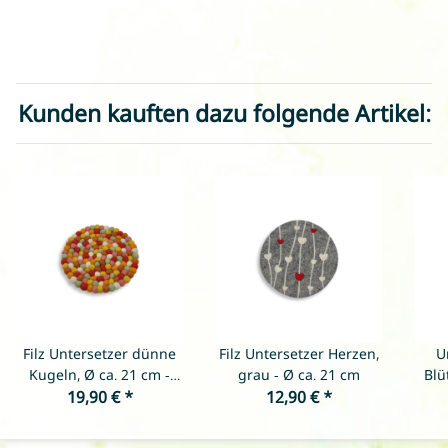
Kunden kauften dazu folgende Artikel:
Filz Untersetzer dünne
Filz Untersetzer Herzen,
U
Kugeln, Ø ca. 21 cm -
grau - Ø ca. 21 cm
Blü
Bollywood hell
19,90 €
*
12,90 €
*