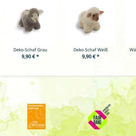
Deko-Schaf Grau
Deko-Schaf Weiß
Wär
9,90 €
*
9,90 €
*