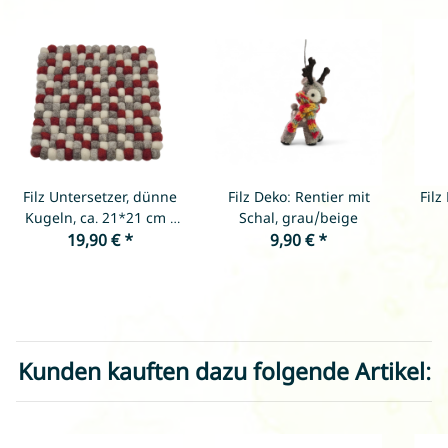
Filz Untersetzer, dünne
Filz Deko: Rentier mit
Fil
Kugeln, ca. 21*21 cm -
Schal, grau/beige
Grautöne mit Dunkelrot
19,90 €
*
9,90 €
*
& Weiß
Kunden kauften dazu folgende Artikel: