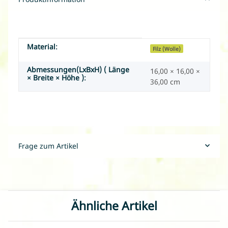
Material:
Produkteigenschaft
Wert
Filz (Wolle)
Abmessungen(LxBxH) ( Länge
16,00 × 16,00 ×
× Breite × Höhe ):
36,00 cm
Frage zum Artikel
Ähnliche Artikel