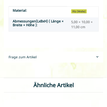
Material:
Produkteigenschaft
Wert
Filz (Wolle)
Abmessungen(LxBxH) ( Länge ×
5,00 × 10,00 ×
Breite × Höhe ):
11,00 cm
Frage zum Artikel
Ähnliche Artikel