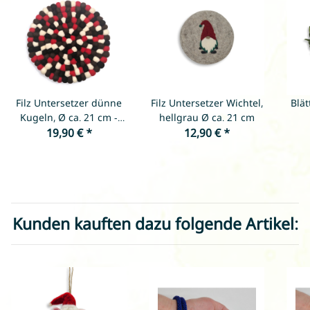
Filz Untersetzer dünne
Filz Untersetzer Wichtel,
Blät
Kugeln, Ø ca. 21 cm -
hellgrau Ø ca. 21 cm
Rot/Weiß/Schwarz/Schokolade
19,90 €
*
12,90 €
*
Kunden kauften dazu folgende Artikel: