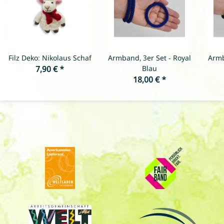
Filz Deko: Nikolaus Schaf
Armband, 3er Set - Royal
Armb
7,90 €
*
Blau
18,00 €
*