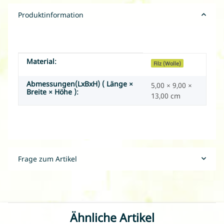
Produktinformation
Material:
Produkteigenschaft
Wert
Filz (Wolle)
Abmessungen(LxBxH) ( Länge ×
5,00 × 9,00 ×
Breite × Höhe ):
13,00 cm
Frage zum Artikel
Ähnliche Artikel