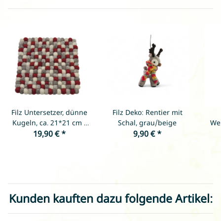
Filz Untersetzer, dünne
Filz Deko: Rentier mit
Kugeln, ca. 21*21 cm -
Schal, grau/beige
We
Grautöne mit Dunkelrot
19,90 €
*
9,90 €
*
& Weiß
Kunden kauften dazu folgende Artikel: