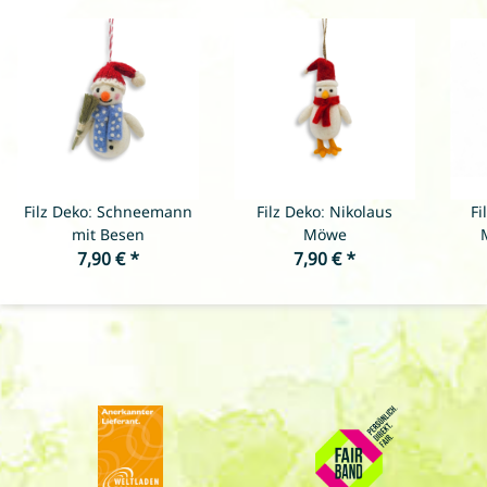
Filz Deko: Schneemann
Filz Deko: Nikolaus
Fi
mit Besen
Möwe
7,90 €
*
7,90 €
*