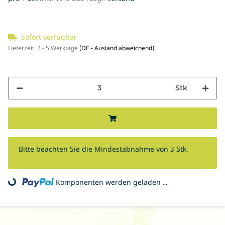
Sofort verfügbar
Lieferzeit:
2 - 5 Werktage
(DE - Ausland abweichend)
Stk
x
Bitte beachten Sie die Mindestabnahme von 3 Stk.
Komponenten werden geladen ...
Loading...