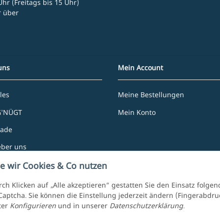
hr (Freitags bis 15 Uhr)
r über
uns
Mein Account
les
Meine Bestellungen
G'NÜGT
Mein Konto
rade
eber uns
e Partner
e wir Cookies & Co nutzen
ch Klicken auf „Alle akzeptieren“ gestatten Sie den Einsatz folge
aptcha. Sie können die Einstellung jederzeit ändern (Fingerabdruck
ter
Konfigurieren
und in unserer
Datenschutzerklärung
.