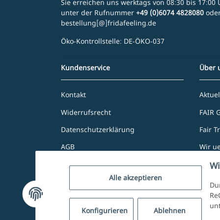
Sie erreichen uns werktags von 08:30 bis 17:00 U
unter der Rufnummer
+49 (0)6074 4828080
ode
bestellung[@]fridafeeling.de
Öko-Kontrollstelle: DE-ÖKO-037
Kundenservice
Über 
Kontakt
Aktuel
Widerrufsrecht
FAIR 
Datenschutzerklärung
Fair T
AGB
Wir u
Zahlung und Versand
Unser
Wi
Alle akzeptieren
Impressum
Dur
ReC
un
Konfigurieren
Ablehnen