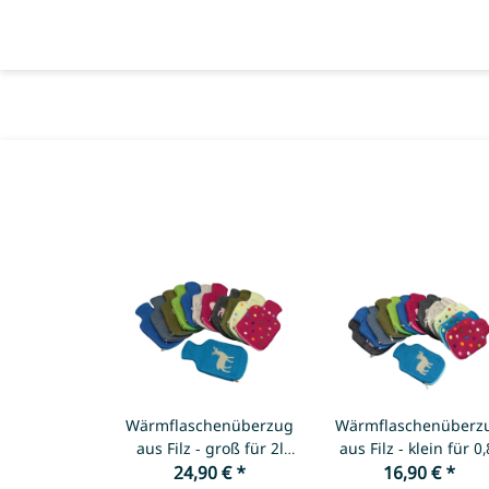
Wärmflaschenüberzug
Wärmflaschenüberz
aus Filz - groß für 2l
aus Filz - klein für 0,
24,90 €
Flasche
*
16,90 €
Flasche
*