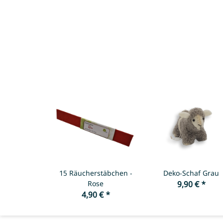
15 Räucherstäbchen -
Deko-Schaf Grau
Rose
9,90 €
*
4,90 €
*