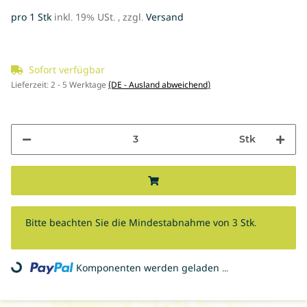
pro 1 Stk
inkl. 19% USt. , zzgl.
Versand
Sofort verfügbar
Lieferzeit:
2 - 5 Werktage
(DE - Ausland abweichend)
Stk
x
Bitte beachten Sie die Mindestabnahme von 3 Stk.
Komponenten werden geladen ...
Loading...