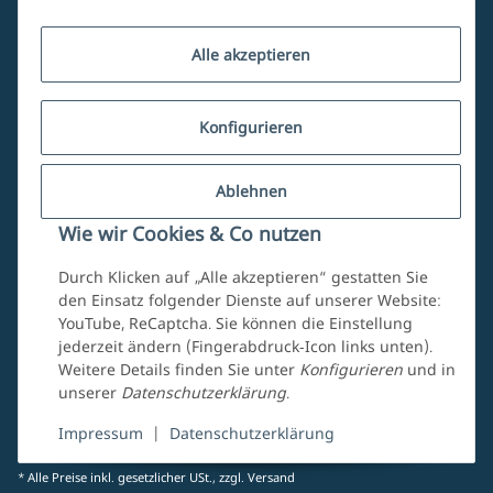
Kundenservice
Alle akzeptieren
Über uns
Konfigurieren
Ablehnen
Mein Account
Wie wir Cookies & Co nutzen
Durch Klicken auf „Alle akzeptieren“ gestatten Sie
den Einsatz folgender Dienste auf unserer Website:
YouTube, ReCaptcha. Sie können die Einstellung
jederzeit ändern (Fingerabdruck-Icon links unten).
Weitere Details finden Sie unter
Konfigurieren
und in
unserer
Datenschutzerklärung
.
Vertrag widerrufen
Impressum
|
Datenschutzerklärung
* Alle Preise inkl. gesetzlicher USt., zzgl.
Versand