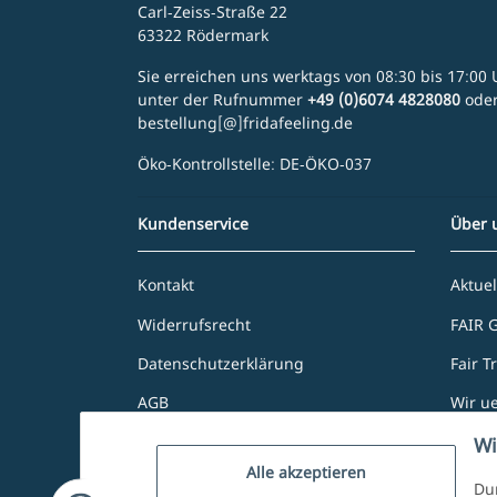
Carl-Zeiss-Straße 22
63322 Rödermark
Sie erreichen uns werktags von 08:30 bis 17:00 U
unter der Rufnummer
+49 (0)6074 4828080
ode
bestellung[@]fridafeeling.de
Öko-Kontrollstelle: DE-ÖKO-037
Kundenservice
Über 
Kontakt
Aktuel
Widerrufsrecht
FAIR 
Datenschutzerklärung
Fair T
AGB
Wir u
Zahlung und Versand
Unser
Wi
Alle akzeptieren
Impressum
Dur