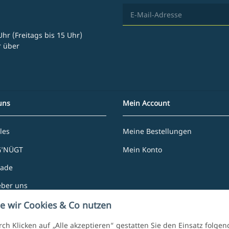
hr (Freitags bis 15 Uhr)
r über
uns
Mein Account
les
Meine Bestellungen
G'NÜGT
Mein Konto
rade
eber uns
e Partner
e wir Cookies & Co nutzen
ch Klicken auf „Alle akzeptieren“ gestatten Sie den Einsatz folge