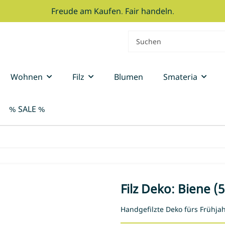
Freude am Kaufen. Fair handeln.
Wohnen
Filz
Blumen
Smateria
% SALE %
Filz Deko: Biene (5
Handgefilzte Deko fürs Frühja