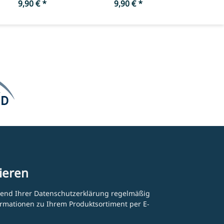
Regenbogentöne -
9,90 €
*
9,90 €
150 cm
*
Länge ca. 150 cm
ieren
hend Ihrer
Datenschutzerklärung
regelmäßig
formationen zu Ihrem Produktsortiment per E-