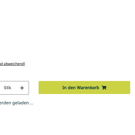
nd abweichend)
In den Warenkorb
Stk
den geladen ...