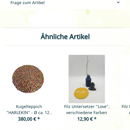
Frage zum Artikel
Ähnliche Artikel
Kugelteppich
Filz Untersetzer "Love",
Filz
"HARLEKIN" - Ø ca. 120
verschiedene Farben
380,00 €
cm
*
12,90 €
*