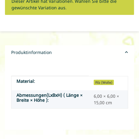
x
Dieser Artikel hat Variationen. Wählen Sie bitte die
gewünschte Variation aus.
Produktinformation
Material:
Produkteigenschaft
Wert
Filz (Wolle)
Abmessungen(LxBxH) ( Länge ×
6,00 × 6,00 ×
Breite × Höhe ):
15,00 cm